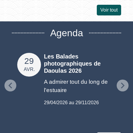
Voir tout
Agenda
ts et
Les Balades
29
12
photographiques de
AVR.
AOÛ
Daoulas 2026
avec
A admirer tout du long de
l'estuaire
6
29/04/2026 au 29/11/2026