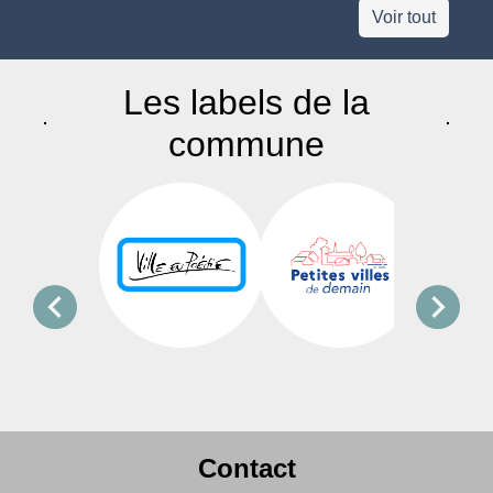
Voir tout
Les labels de la
commune
chevron_left
chevron_right
Contact