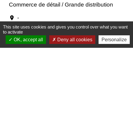
Commerce de détail / Grande distribution
-
location_on
29460 Daoulas
This site uses cookies and gives you control over what you want
to activate
+33 6 70 08 89 88
phone
OK, accept all
Deny all cookies
Personalize
Service de retouche de vêtements
Au Saint-Antoine
Alimentation / Commerces de bouche