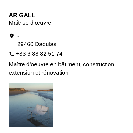
AR GALL
Maitrise d’œuvre
-
location_on
29460 Daoulas
+33 6 88 82 51 74
phone
Maître d'oeuvre en bâtiment, construction,
extension et rénovation