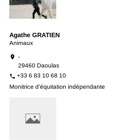
Agathe GRATIEN
Animaux
-
location_on
29460 Daoulas
+33 6 83 10 68 10
phone
Monitrice d’équitation indépendante