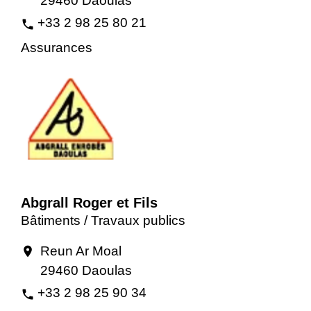
29460 Daoulas
+33 2 98 25 80 21
phone
Assurances
Abgrall Roger et Fils
Bâtiments / Travaux publics
Reun Ar Moal
location_on
29460 Daoulas
+33 2 98 25 90 34
phone