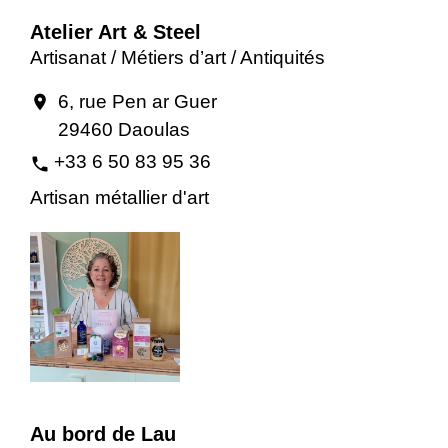
Atelier Art & Steel
Artisanat / Métiers d’art / Antiquités
6, rue Pen ar Guer
location_on
29460 Daoulas
+33 6 50 83 95 36
phone
Artisan métallier d'art
Au bord de Lau