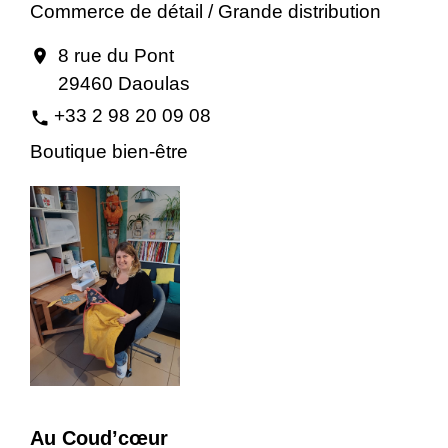
Commerce de détail / Grande distribution
8 rue du Pont
location_on
29460 Daoulas
+33 2 98 20 09 08
phone
Boutique bien-être
Au Coud’cœur