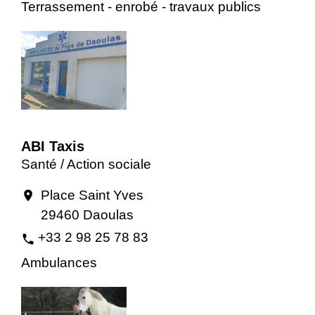
Terrassement - enrobé - travaux publics
ABI Taxis
Santé / Action sociale
Place Saint Yves
location_on
29460 Daoulas
+33 2 98 25 78 83
phone
Ambulances