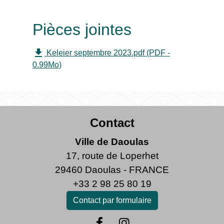
Pièces jointes
file_download
Keleier septembre 2023.pdf (PDF -
0.99Mo)
Contact
Ville de Daoulas
17, route de Loperhet
29460 Daoulas - FRANCE
+33 2 98 25 80 19
Contact par formulaire