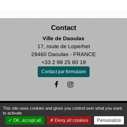
Contact
Ville de Daoulas
17, route de Loperhet
29460 Daoulas - FRANCE
+33 2 98 25 80 19
Contact par formulaire
This site uses cookies and gives you control over what you want
Mentions légales
-
Politique de confidentialité
-
to activate
OK, accept all
Deny all cookies
Personalize
Accessibilité
-
Plan du site
-